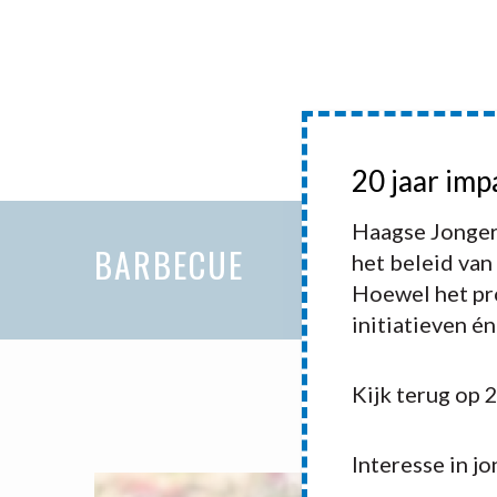
HOME
20 jaar imp
HAAGSE 
Haagse Jonger
BARBECUE
het beleid van
Hoewel het pro
initiatieven é
Kijk terug op 
Interesse in j