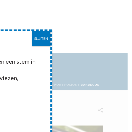
SLUITEN
EITEN
CONTACT
n een stem in
dviezen,
HOME
»
PORTFOLIOS
»
BARBECUE