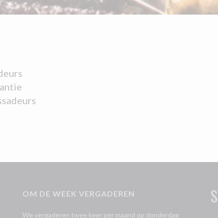
deurs
antie
ssadeurs
S
OM DE WEEK VERGADEREN
We vergaderen twee keer per maand op donderdag