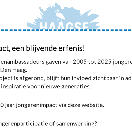
act, een blijvende erfenis!
JONGERENAMBASSADEURS
ADVIEZEN
ACTIVIT
enambassadeurs gaven van 2005 tot 2025 jongere
 Den Haag.
ject is afgerond, blijft hun invloed zichtbaar in a
n inspiratie voor nieuwe generaties.
20 jaar jongerenimpact via deze website.
ongerenparticipatie of samenwerking?