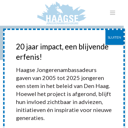
SLUITEN
EVEN VOORSTELLEN
20 jaar impact, een blijvende
erfenis!
HOME
»
EVEN VOORSTELLEN
Jong. Betrokken. Divers.
Haagse Jongerenambassadeurs
gaven van 2005 tot 2025 jongeren
een stem in het beleid van Den Haag.
Hoewel het project is afgerond, blijft
De Haagse jongerenambassadeurs
hun invloed zichtbaar in adviezen,
zijn een groep enthousiaste Haagse
initiatieven én inspiratie voor nieuwe
jongeren in de leeftijd van 15 tot 24.
generaties.
Zij staan met beide benen in de