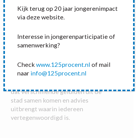
samenleving en nemen geen blad
Kijk terug op 20 jaar jongerenimpact
voor de mond. Alleen zó kunnen zij
via deze website.
het beste advies uitbrengen aan de
gemeente om onze stad leuker én
Interesse in jongerenparticipatie of
beter te maken voor jongeren.
samenwerking?
De diversiteit van de groep in
Check
www.125procent.nl
of mail
leeftijd, opleiding, culturele
naar
info@125procent.nl
achtergrond, maatschappelijke
interesses en gender zorgen ervoor
dat verschillende geluiden uit de
stad samen komen en advies
uitbrengt waarin iedereen
vertegenwoordigd is.