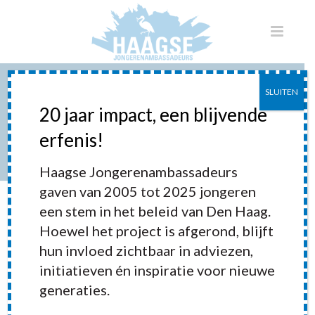
SLUITEN
HOOGSTE BABYSTERFTE ONDER
20 jaar impact, een blijvende
HAAGSE CREOOLSEN
erfenis!
HOME
»
PORTFOLIOS
»
HOOGSTE BABYSTERFTE ONDER HAAGSE
Haagse Jongerenambassadeurs
CREOOLSEN
gaven van 2005 tot 2025 jongeren
een stem in het beleid van Den Haag.
Hoewel het project is afgerond, blijft
hun invloed zichtbaar in adviezen,
initiatieven én inspiratie voor nieuwe
generaties.