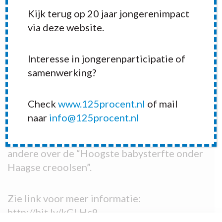
Kijk terug op 20 jaar jongerenimpact
via deze website.
Zoals presenteert regelmatig bijeenkomsten
Interesse in jongerenparticipatie of
van De Ontmoeting bij Stg. Samen Sterk in
samenwerking?
Den Haag.
Zij ontmoette Djela Maduro, hulpverlener bij
Check
www.125procent.nl
of mail
Mamasita. Een organisatie die zich inzet
naar
info@125procent.nl
voor Antilliaanse en Surinaamse tiener
moeders in Den haag. Zij vertelde onder
andere over de “Hoogste babysterfte onder
Haagse creoolsen”.
Zie link voor meer informatie:
http://bit.ly/kGLHc9