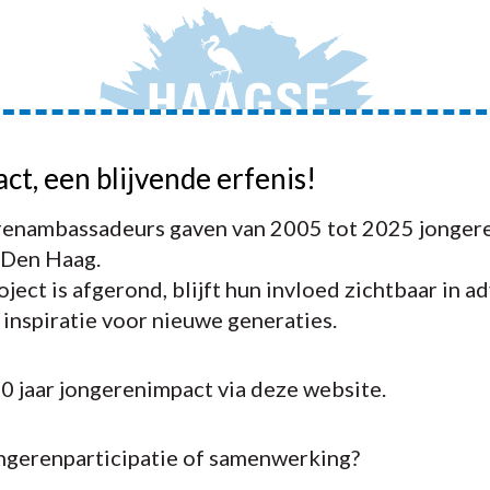
act, een blijvende erfenis!
JONGERENAMBASSADEURS
ADVIEZEN
ACTIVIT
enambassadeurs gaven van 2005 tot 2025 jongere
 Den Haag.
ject is afgerond, blijft hun invloed zichtbaar in a
n inspiratie voor nieuwe generaties.
20 jaar jongerenimpact via deze website.
ongerenparticipatie of samenwerking?