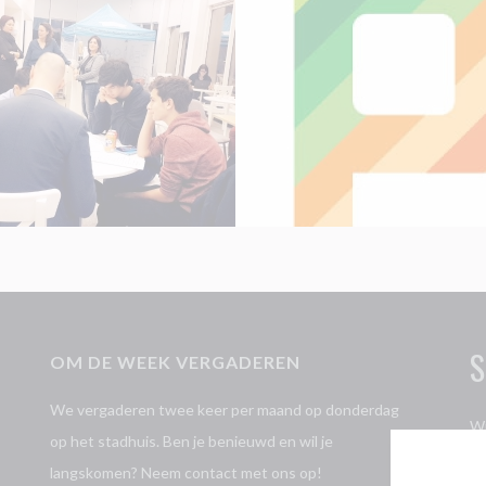
S
OM DE WEEK VERGADEREN
We vergaderen twee keer per maand op donderdag
Wi
op het stadhuis. Ben je benieuwd en wil je
Jo
langskomen? Neem contact met ons op!