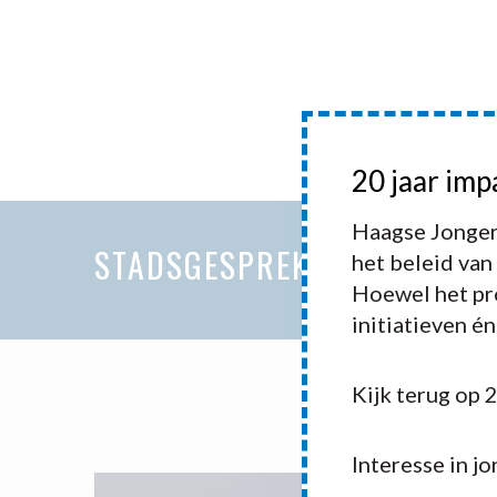
HOME
20 jaar imp
HAAGSE 
Haagse Jonger
STADSGESPREK KUNST EN C
het beleid van
Hoewel het pro
initiatieven é
Kijk terug op 
Interesse in j