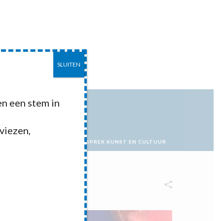
SLUITEN
EITEN
CONTACT
n een stem in
dviezen,
ME
»
PORTFOLIOS
»
STADSGESPREK KUNST EN CULTUUR