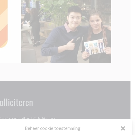
olliciteren
l je je aansluiten bij de Haagse
ngerenambassadeurs? Klik
hier
Beheer cookie toestemming