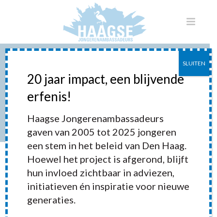
SLUITEN
TERUGKOMBIJEENKOMST
20 jaar impact, een blijvende
PARTICIPATIE IN DE TRANSITIE
erfenis!
JEUGDZORG
Haagse Jongerenambassadeurs
gaven van 2005 tot 2025 jongeren
HOME
»
PORTFOLIOS
»
TERUGKOMBIJEENKOMST PARTICIPATIE IN
DE TRANSITIE JEUGDZORG
een stem in het beleid van Den Haag.
Hoewel het project is afgerond, blijft
hun invloed zichtbaar in adviezen,
initiatieven én inspiratie voor nieuwe
generaties.