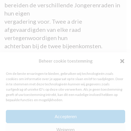
bereiden de verschillende Jongerenraden in
hun eigen
vergadering voor. Twee a drie
afgevaardigden van elke raad
vertegenwoordigen hun
achterban bij de twee bijeenkomsten.
2. Er wordt een Facebook-pagina opgericht
Beheer cookie toestemming
waarop jongeren mee kunnen praten over
diverse thema’s met betrekking tot de
Om de beste ervaringen te bieden, gebruiken wij technologieën zoals
transitie, en informatie kunnen vinden over
cookies om informatie over je apparaat op te slaan en/of te raadplegen. Door
in te stemmen met deze technologieën kunnen wij gegevens zoals
de
surfgedrag of unieke ID's op deze site verwerken. Als je geen toestemming
transitie.
geeft of uw toestemming intrekt, kan dit een nadelige invloed hebben op
bepaalde functies en mogelijkheden.
3. Op de site van de Haagse
Jongerenambassadeurs wordt een sub-site
Accepteren
gemaakt waar
jongeren alle informatie over (de
Weigeren