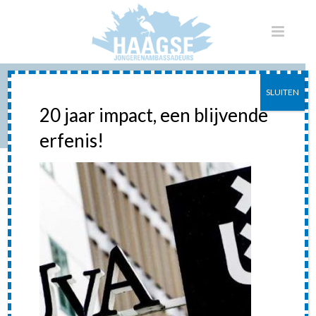
SLUITEN
UVA-LOGO
20 jaar impact, een blijvende
erfenis!
HOME
»
ADVIES AAN DE UVA
»
UVA-LOGO
uva-logo
Posted
16 november 2016
In