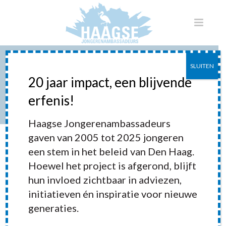
SLUITEN
BBQ MET WETHOUDER
20 jaar impact, een blijvende
KARSTEN KLEIN
erfenis!
HOME
»
PORTFOLIOS
»
BBQ MET WETHOUDER KARSTEN KLEIN
Haagse Jongerenambassadeurs
gaven van 2005 tot 2025 jongeren
een stem in het beleid van Den Haag.
Hoewel het project is afgerond, blijft
hun invloed zichtbaar in adviezen,
initiatieven én inspiratie voor nieuwe
generaties.