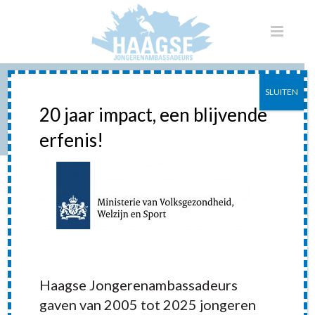
SLUITEN
VWS
20 jaar impact, een blijvende
erfenis!
HOME
»
BIJEENKOMST MAATSCHAPPELIJKE DIENSTTIJD BIJ HET
MINISTERIE VAN VWS
»
VWS
vws
Posted
2 mei 2019
In
Haagse Jongerenambassadeurs
gaven van 2005 tot 2025 jongeren