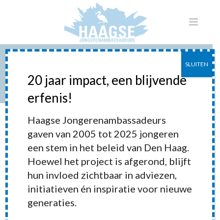
SLUITEN
BOOST YOUR FUTURE
20 jaar impact, een blijvende
erfenis!
HOME
»
PORTFOLIOS
»
BOOST YOUR FUTURE
Haagse Jongerenambassadeurs
gaven van 2005 tot 2025 jongeren
een stem in het beleid van Den Haag.
Hoewel het project is afgerond, blijft
hun invloed zichtbaar in adviezen,
initiatieven én inspiratie voor nieuwe
generaties.