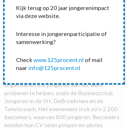
Kijk terug op 20 jaar jongerenimpact
via deze website.
Interesse in jongerenparticipatie of
Boost Your Future, voor jongeren tussen de
samenwerking?
18 en de 27 jaar, werd zaterdag 12
september voor de tweede keer
Check
www.125procent.nl
of mail
georganiseerd in het Haagse stadhuis. Aan
naar
info@125procent.nl
de beurs werd meegedaan door de Haagse
onderwijsinstellingen en door verschillende
organisaties die jongeren aan het werk
proberen te helpen, zoals de Buzinezzclub,
Jongeren in de lift, DeBroekriem en de
Talentcoach. Het evenement trok zo’n 2.200
bezoekers, waarvan 800 jongeren. Bezoekers
konden hun CV laten pimpen en advies