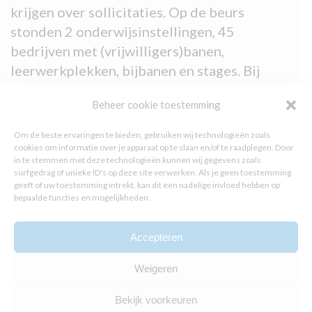
krijgen over sollicitaties. Op de beurs
stonden 2 onderwijsinstellingen, 45
bedrijven met (vrijwilligers)banen,
leerwerkplekken, bijbanen en stages. Bij
elkaar werden door de bezoekers 1.700
Beheer cookie toestemming
netwerkgesprekken gevoerd. Voor 194
jongeren leverde dat een concrete
Om de beste ervaringen te bieden, gebruiken wij technologieën zoals
vervolgafspraak op. Boost Your Future trok
cookies om informatie over je apparaat op te slaan en/of te raadplegen. Door
in te stemmen met deze technologieën kunnen wij gegevens zoals
2.200 bezoekers, waarvan 800 jongeren, op
surfgedrag of unieke ID's op deze site verwerken. Als je geen toestemming
12 september in het Haagse Stadhuis!
geeft of uw toestemming intrekt, kan dit een nadelige invloed hebben op
bepaalde functies en mogelijkheden.
Accepteren
Weigeren
Bekijk voorkeuren