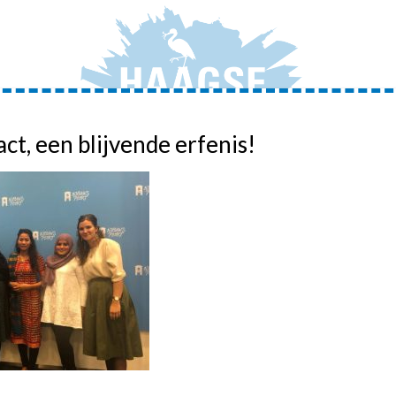
act, een blijvende erfenis!
JONGERENAMBASSADEURS
ADVIEZEN
ACTIVIT
HOME
»
FOUR FREEDOM