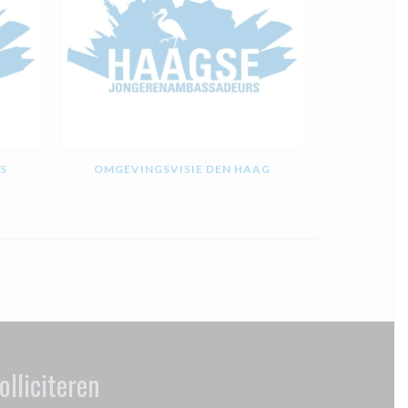
S
OMGEVINGSVISIE DEN HAAG
olliciteren