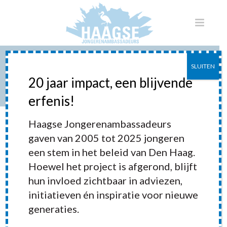
SLUITEN
HAAGS JEUGDLINTJE 2013
20 jaar impact, een blijvende
erfenis!
HOME
»
PORTFOLIOS
»
HAAGS JEUGDLINTJE 2013
Haagse Jongerenambassadeurs
gaven van 2005 tot 2025 jongeren
een stem in het beleid van Den Haag.
Hoewel het project is afgerond, blijft
hun invloed zichtbaar in adviezen,
initiatieven én inspiratie voor nieuwe
generaties.