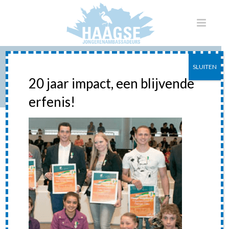
SLUITEN
NAAMLOOS
20 jaar impact, een blijvende
erfenis!
HOME
»
HAAGS JEUGDLINTJE
»
NAAMLOOS
Naamloos
Posted
26 juli 2014
In