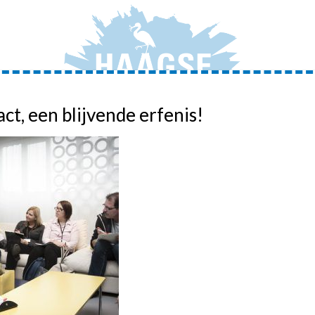
act, een blijvende erfenis!
JONGERENAMBASSADEURS
ADVIEZEN
ACTIVIT
HOME
»
LAND