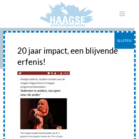
SLUITEN
MOSLIMDISCRIMINATIE
20 jaar impact, een blijvende
erfenis!
HOME
»
MOSLIMDISCRIMINATIE BIJEENKOMST IN THEATER DE
VAILLANT
»
MOSLIMDISCRIMINATIE
moslimdiscriminatie
Posted
2 mei 2019
In