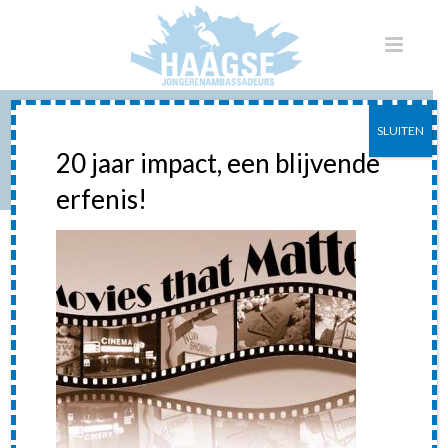
SLUITEN
FILMSTEIFEN
20 jaar impact, een blijvende
erfenis!
HOME
»
MOVIES THAT MATTER
»
FILMSTEIFEN
Filmsteifen
Posted
24 april 2012
In