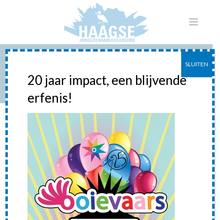
SLUITEN
OOIEVAAR
20 jaar impact, een blijvende
erfenis!
HOME
»
OOIEVAARSFESTIVAL
»
OOIEVAAR
ooievaar
Posted
8 februari 2016
In