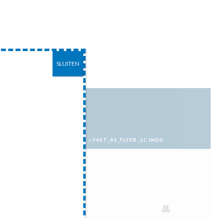
SLUITEN
EITEN
CONTACT
HOME
»
PROJECT S
»
FAST_A5_FLYER _LC.INDD