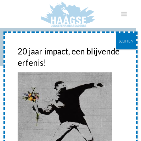
SLUITEN
BANKSY FLOWER
20 jaar impact, een blijvende
erfenis!
HOME
»
RADICALISERING
»
BANKSY FLOWER
banksy flower
Posted
26 januari 2016
In