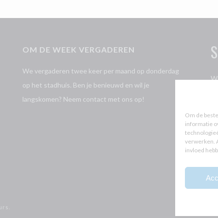
S
OM DE WEEK VERGADEREN
We vergaderen twee keer per maand op donderdag
Wi
op het stadhuis. Ben je benieuwd en wil je
Jo
langskomen? Neem contact met ons op!
P
Om de beste 
informatie o
technologieë
verwerken. A
L
invloed hebb
L
Acc
urs.