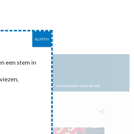
SLUITEN
EITEN
CONTACT
n een stem in
dviezen,
OS
»
TERUGKOMBIJEENKOMST JONGERENSTADSLAB 18+