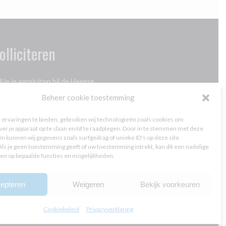
olliciteren
l je je aansluiten bij de Haagse
ngerenambassadeurs? Klik
hier
Beheer cookie toestemming
rivacybeleid
ervaringen te bieden, gebruiken wij technologieën zoals cookies om
ver je apparaat op te slaan en/of te raadplegen. Door in te stemmen met deze
n kunnen wij gegevens zoals surfgedrag of unieke ID's op deze site
ls je geen toestemming geeft of uw toestemming intrekt, kan dit een nadelige
ees
hier
ons privacybeleid
en op bepaalde functies en mogelijkheden.
ees
hier
over cookiebeleid
epteren
Weigeren
Bekijk voorkeuren
Cookiebeleid
Privacyverklaring