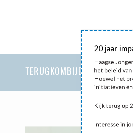
HOME
20 jaar imp
HAAGSE 
Haagse Jonger
TERUGKOMBIJEENKOMST JO
het beleid van
Hoewel het pro
initiatieven é
Kijk terug op 
Interesse in j