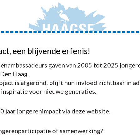
act, een blijvende erfenis!
JONGERENAMBASSADEURS
ADVIEZEN
ACTIVIT
enambassadeurs gaven van 2005 tot 2025 jongere
NGERENSTADSLAB 18+
 Den Haag.
ject is afgerond, blijft hun invloed zichtbaar in a
n inspiratie voor nieuwe generaties.
HOME
»
PORTFOLI
20 jaar jongerenimpact via deze website.
ongerenparticipatie of samenwerking?