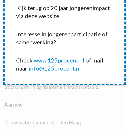
Kijk terug op 20 jaar jongerenimpact
Gemeente
via deze website.
Den Haag
heeft
sport hoog
Interesse in jongerenparticipatie of
op de
samenwerking?
agenda
staan.
Check
www.125procent.nl
of mail
Ook
naar
info@125procent.nl
wordt sport ingezet als city marketing. De Haagse
Jongerenambassadeurs staan hier volledig achter en is
trots op Den Haag als internationale sportstad.
Aan wie
Organisatie: Gemeente Den Haag