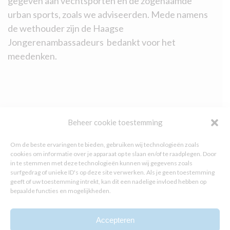
gegeven aan vechtsporten en de zogenaamde
urban sports, zoals we adviseerden. Mede namens
de wethouder zijn de Haagse
Jongerenambassadeurs bedankt voor het
meedenken.
Ook zijn Haagse Jongerenambassadeurs nog
Beheer cookie toestemming
betrokken geweest bij een advies over de sportnota
Om de beste ervaringen te bieden, gebruiken wij technologieën zoals
2015-2020 in de locatie Zuid 57.
cookies om informatie over je apparaat op te slaan en/of te raadplegen. Door
in te stemmen met deze technologieën kunnen wij gegevens zoals
surfgedrag of unieke ID's op deze site verwerken. Als je geen toestemming
Er zal in de tweede helft van 2015 moeite worden
geeft of uw toestemming intrekt, kan dit een nadelige invloed hebben op
bepaalde functies en mogelijkheden.
gedaan om een reactie op dit advies te krijgen.
Accepteren