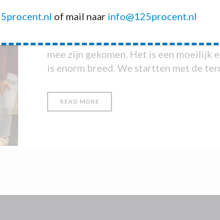
Mentaal welzijn
5procent.nl
of mail naar
info@125procent.nl
Dit is een ongevraagd advies waar de 
mee zijn gekomen. Het is een moeilijk e
is enorm breed. We startten met de term
READ MORE