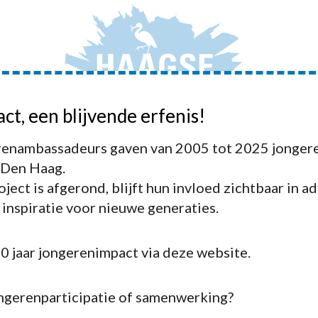
act, een blijvende erfenis!
JONGERENAMBASSADEURS
ADVIEZEN
ACTIVIT
enambassadeurs gaven van 2005 tot 2025 jongere
 Den Haag.
ject is afgerond, blijft hun invloed zichtbaar in a
n inspiratie voor nieuwe generaties.
20 jaar jongerenimpact via deze website.
ongerenparticipatie of samenwerking?
Adviezen 2019