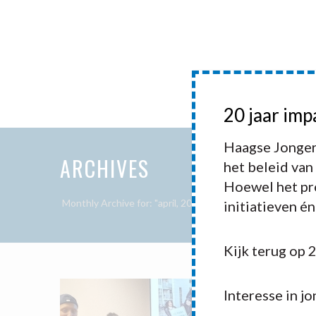
HOME
20 jaar imp
HAAGSE 
Haagse Jonger
ARCHIVES
het beleid van
Hoewel het pro
Monthly Archive for: "april, 2020"
initiatieven é
Kijk terug op 
Interesse in j