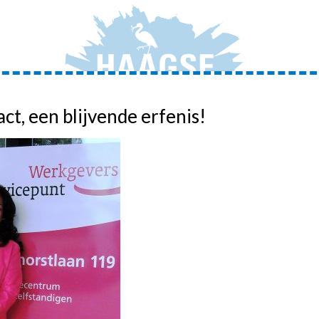
act, een blijvende erfenis!
JONGERENAMBASSADEURS
ADVIEZEN
ACTIVIT
HOME
»
JEUGDWERKLOOSHEID – LEERW