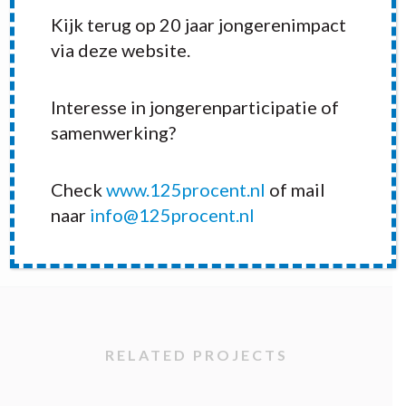
Kijk terug op 20 jaar jongerenimpact
via deze website.
Tijdens het #jongerenstadslab hebben wij
Interesse in jongerenparticipatie of
nagedacht over de jongerenraad070. Ook
samenwerking?
zijn wij erachter gekomen dat veel
jongerenorganisaties de behoefte hebben
Check
www.125procent.nl
of mail
om vaker met elkaar in contact te komen. Dat
naar
info@125procent.nl
zullen wij proberen te realiseren!
RELATED PROJECTS