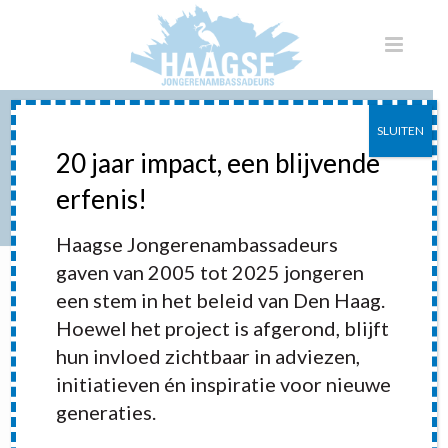
SLUITEN
JONGERENSTADSLAB
20 jaar impact, een blijvende
JONGERENRAAD 070
erfenis!
HOME
»
PORTFOLIOS
»
JONGERENSTADSLAB JONGERENRAAD 070
Haagse Jongerenambassadeurs
gaven van 2005 tot 2025 jongeren
een stem in het beleid van Den Haag.
Hoewel het project is afgerond, blijft
hun invloed zichtbaar in adviezen,
initiatieven én inspiratie voor nieuwe
generaties.