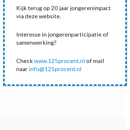
Kijk terug op 20 jaar jongerenimpact
via deze website.
Stichting Leergeld Den Haag organiseerde
Interesse in jongerenparticipatie of
een conferentie festival waar kinderen in
samenwerking?
armoede mee dachten over oplossingen voor
henzelf, hun familie en andere kinderen in
Check
www.125procent.nl
of mail
armoede. De Haagse Jongerenambassadeurs
naar
info@125procent.nl
waren moderators van brainstormgroepjes
en presenteerde de resultaten.