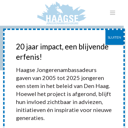
SLUITEN
LEERGELD CONFERENTIE
20 jaar impact, een blijvende
FESTIVAL
erfenis!
HOME
»
PORTFOLIOS
»
LEERGELD CONFERENTIE FESTIVAL
Haagse Jongerenambassadeurs
gaven van 2005 tot 2025 jongeren
een stem in het beleid van Den Haag.
Hoewel het project is afgerond, blijft
hun invloed zichtbaar in adviezen,
initiatieven én inspiratie voor nieuwe
generaties.