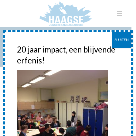
SLUITEN
2013-03-20 18.25.41
20 jaar impact, een blijvende
erfenis!
HOME
»
RONDETAFELGESPREK BIJ DE SLINGER JONGEREN
»
2013-03-
20 18.25.41
2013-03-20 18.25.41
Posted
30 maart 2014
In