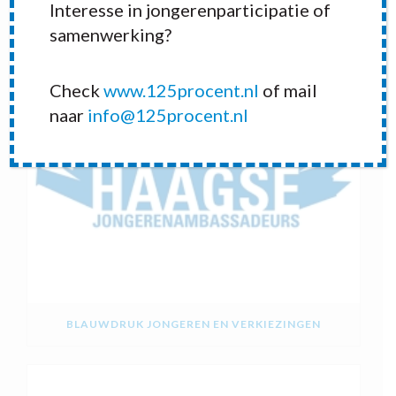
RECENT POSTS
Interesse in jongerenparticipatie of
samenwerking?
Check
www.125procent.nl
of mail
naar
info@125procent.nl
BLAUWDRUK JONGEREN EN VERKIEZINGEN