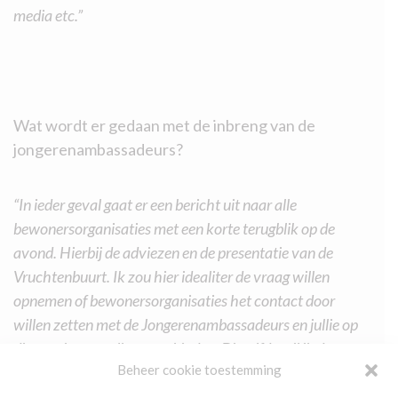
media etc.”
Wat wordt er gedaan met de inbreng van de
jongerenambassadeurs?
“In ieder geval gaat er een bericht uit naar alle
bewonersorganisaties met een korte terugblik op de
avond. Hierbij de adviezen en de presentatie van de
Vruchtenbuurt. Ik zou hier idealiter de vraag willen
opnemen of bewonersorganisaties het contact door
willen zetten met de Jongerenambassadeurs en jullie op
die manier met elkaar verbinden. Ditzelfde wil ik doen
Beheer cookie toestemming
voor het wijkpanel. De mail zal ook naar alle
stadsdeelcollega’s gaan. Aanvullend hierop ben ik in