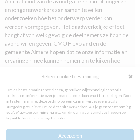
Aan het eind van de avond gaf een aantal jongeren
en jongerenwerkers aan samen te willen
onderzoeken hóe het onderwerp verder kan
worden vormgegeven. Het daadwerkelijke effect
hangt af van welk gevolg de deelnemers zelf aan de
avond willen geven. CMO Flevoland en de
gemeente Almere hopen dat ze onze informatie en
ervaringen mee kunnen nemen om te kijken hoe
jongerenparticipatie in Almere geregeld zou
Beheer cookie toestemming
kunnen worden. Ze hopen vooral dat jongeren
geïnspireerd raken en enthousiast blijven over
Om de beste ervaringen te bieden, gebruiken wij technologieën zoals
jongerenparticipatie doordat ze het van de Haagse
cookies om informatie over je apparaat op te slaan en/of te raadplegen. Door
in te stemmen met deze technologieën kunnen wij gegevens zoals
Jongerenambassadeurs hoorden hoe het ook kan,
surfgedrag of unieke ID's op deze site verwerken. Als je geen toestemming
en niet van ‘mensen in een pak’.
geeft of uw toestemming intrekt, kan dit een nadelige invloed hebben op
bepaalde functies en mogelijkheden.
Dit is een gevraagd advies van de gemeente
Accepteren
Almere.