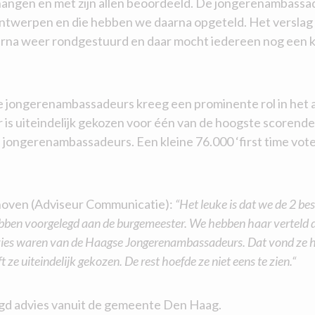
angen en met zijn allen beoordeeld. De jongerenambassa
ontwerpen en die hebben we daarna opgeteld. Het verslag
arna weer rondgestuurd en daar mocht iedereen nog een 
e jongerenambassadeurs kreeg een prominente rol in het a
 is uiteindelijk gekozen voor één van de hoogste scorend
e jongerenambassadeurs. Een kleine 76.000 ‘first time vot
oven (Adviseur Communicatie):
“Het leuke is dat we de 2 be
bben voorgelegd aan de burgemeester. We hebben haar verteld 
ies waren van de Haagse Jongerenambassadeurs. Dat vond ze he
 ze uiteindelijk gekozen. De rest hoefde ze niet eens te zien.“
agd advies vanuit de gemeente Den Haag.