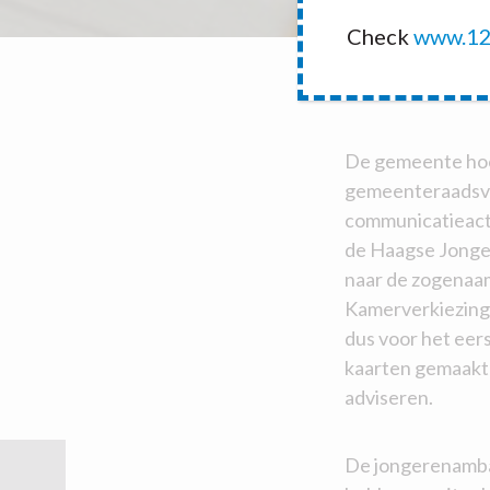
Check
www.12
De gemeente hoop
gemeenteraadsver
communicatieacti
de Haagse Jonger
naar de zogenaamd
Kamerverkiezingen
dus voor het ee
kaarten gemaakt
adviseren.
De jongerenambas