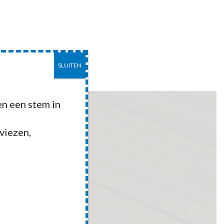
SLUITEN
EITEN
CONTACT
n een stem in
dviezen,
kke