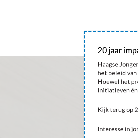
HOME
20 jaar imp
HAAGSE 
Haagse Jonger
het beleid van
Hoewel het pro
initiatieven é
Ste
Kijk terug op 
Interesse in j