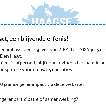
act, een blijvende erfenis!
JONGERENAMBASSADEURS
ADVIEZEN
ACTIVIT
enambassadeurs gaven van 2005 tot 2025 jongere
 Den Haag.
ject is afgerond, blijft hun invloed zichtbaar in a
n inspiratie voor nieuwe generaties.
m ansichtkaart Burgemeester Kri
20 jaar jongerenimpact via deze website.
ongerenparticipatie of samenwerking?