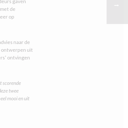
deurs gaven
 met de
keer op
dvies naar de
e ontwerpen uit
ers’ ontvingen
st scorende
deze twee
el mooi en uit