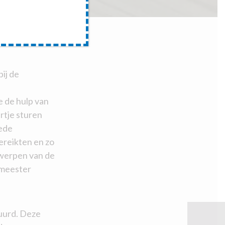
ij de
 de hulp van
rtje sturen
eede
ereikten en zo
werpen van de
meester
uurd. Deze