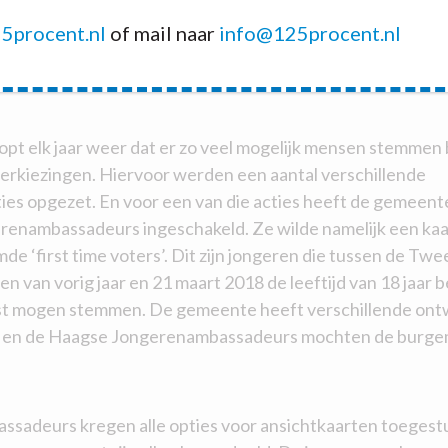
5procent.nl
of mail naar
info@125procent.nl
t elk jaar weer dat er zo veel mogelijk mensen stemmen b
kiezingen. Hiervoor werden een aantal verschillende
es opgezet. En voor een van die acties heeft de gemeente
enambassadeurs ingeschakeld. Ze wilde namelijk een kaa
e ‘first time voters’. Dit zijn jongeren die tussen de Tw
 van vorig jaar en 21 maart 2018 de leeftijd van 18 jaar b
rst mogen stemmen. De gemeente heeft verschillende ont
 en de Haagse Jongerenambassadeurs mochten de burge
sadeurs kregen alle opties voor ansichtkaarten toegest