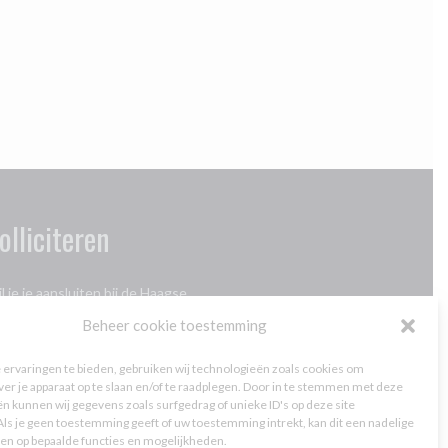
olliciteren
l je je aansluiten bij de Haagse
ngerenambassadeurs? Klik
hier
Beheer cookie toestemming
rivacybeleid
ervaringen te bieden, gebruiken wij technologieën zoals cookies om
ver je apparaat op te slaan en/of te raadplegen. Door in te stemmen met deze
n kunnen wij gegevens zoals surfgedrag of unieke ID's op deze site
ls je geen toestemming geeft of uw toestemming intrekt, kan dit een nadelige
ees
hier
ons privacybeleid
en op bepaalde functies en mogelijkheden.