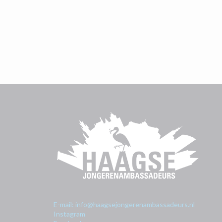
E-mail: info@haagsejongerenambassadeurs.nl
Instagram