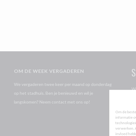
S
OM DE WEEK VERGADEREN
We vergaderen twee keer per maand op donderdag
Wi
op het stadhuis. Ben je benieuwd en wil je
Jo
langskomen? Neem contact met ons op!
P
Om de beste 
informatie o
technologieë
verwerken. A
L
invloed hebb