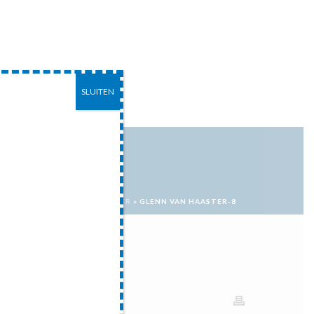
SLUITEN
EITEN
CONTACT
HOME
»
GLENN VAN HAASTER
»
GLENN VAN HAASTER-8