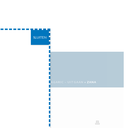
SLUITEN
EITEN
CONTACT
HOME
»
ZANA BAGARIC – UITGAAN
»
ZANA