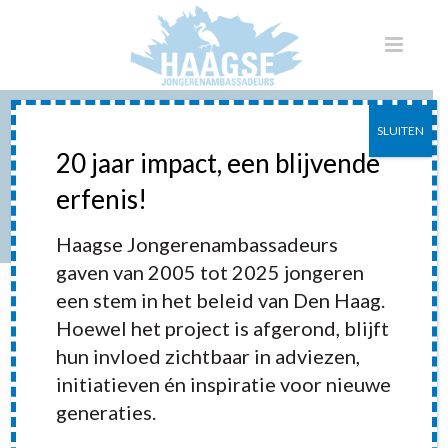
SLUITEN
ARCHIVES
20 jaar impact, een blijvende
erfenis!
Monthly Archive for: "mei, 2013"
Haagse Jongerenambassadeurs
HOME
»
ARCHIEVEN VOOR MEI 2013
gaven van 2005 tot 2025 jongeren
een stem in het beleid van Den Haag.
Hoewel het project is afgerond, blijft
hun invloed zichtbaar in adviezen,
initiatieven én inspiratie voor nieuwe
generaties.