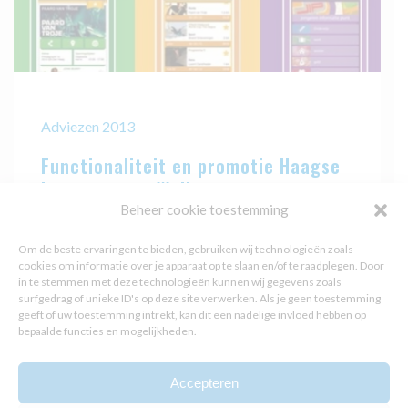
Adviezen 2013
Functionaliteit en promotie Haagse
jongeren app WeHague
Beheer cookie toestemming
In 2010 hebben de Haagse
Om de beste ervaringen te bieden, gebruiken wij technologieën zoals
Jongerenambassadeurs wethouder
cookies om informatie over je apparaat op te slaan en/of te raadplegen. Door
Karsten Klein het advies gegeven een
in te stemmen met deze technologieën kunnen wij gegevens zoals
surfgedrag of unieke ID's op deze site verwerken. Als je geen toestemming
jongerenapp te laten ontwikkelen. In
geeft of uw toestemming intrekt, kan dit een nadelige invloed hebben op
2012 is hier opvolging aan gegeven en
bepaalde functies en mogelijkheden.
is de app in samenspraak [...]
Accepteren