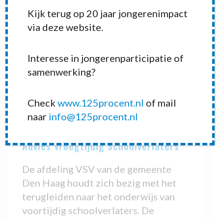
Kijk terug op 20 jaar jongerenimpact
via deze website.
Interesse in jongerenparticipatie of
samenwerking?
Check
www.125procent.nl
of mail
naar
info@125procent.nl
Adviezen 2013
Advies Vroegtijdig Schoolverlaters
De afdeling VSV van de gemeente
Den Haag houdt zich bezig met het
terugleiden naar het onderwijs van
voortijdig schoolverlaters. De