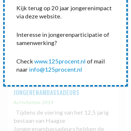
Kijk terug op 20 jaar jongerenimpact
via deze website.
Interesse in jongerenparticipatie of
samenwerking?
Check
www.125procent.nl
of mail
naar
info@125procent.nl
12,5 JARIG JUBILEUM HAAGSE
JONGERENAMBASSADEURS
Activiteiten 2019
Tijdens de viering van het 12,5 jarig
bestaan van Haagse
Jongerenambassadeurs hebben de